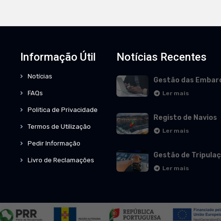
Informação Útil
Notícias Recentes
Notícias
Gestão das Embar
FAQs
Ler mais
Politica de Privacidade
Registo de Navios
Termos de Utilização
Ler mais
Pedir Informação
Gestão de Tripula
Livro de Reclamações
Ler mais