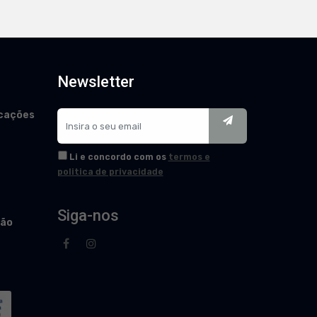
Newsletter
cações
Li e concordo com os
termos e
politica de privacidade
Siga-nos
ção